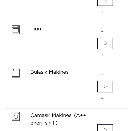
0
+
Fırın
−
0
+
Bulaşık Makinesi
−
0
+
Çamaşır Makinesi (A++
−
enerji sınıfı)
0