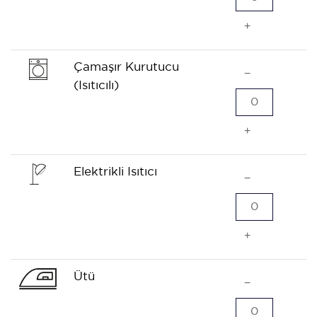
+
Çamaşır Kurutucu
−
(Isıtıcılı)
0
+
Elektrikli Isıtıcı
−
0
+
Ütü
−
0