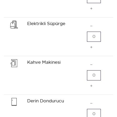
+
Elektrikli Süpürge
−
0
+
Kahve Makinesi
−
0
+
Derin Dondurucu
−
0