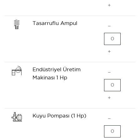
+
Tasarruflu Ampul
−
0
+
Endüstriyel Üretim
−
Makinası 1 Hp
0
+
Kuyu Pompası (1 Hp)
−
0