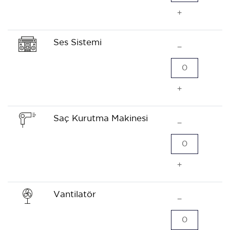
+
Ses Sistemi
−
0
+
Saç Kurutma Makinesi
−
0
+
Vantilatör
−
0