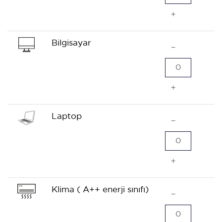
+
Bilgisayar
−
0
+
Laptop
−
0
+
Klima ( A++ enerji sınıfı)
−
0