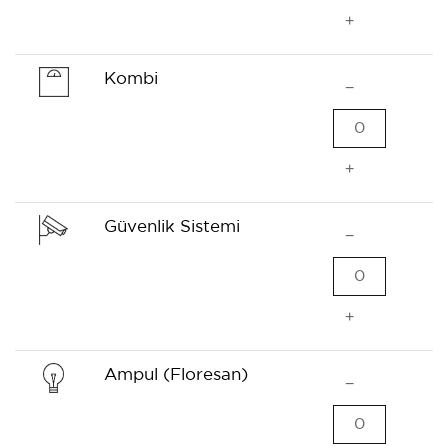
+
Kombi
−
0
+
Güvenlik Sistemi
−
0
+
Ampul (Floresan)
−
0